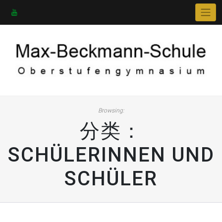
Skip
to
content
Browsing:
分类：
SCHÜLERINNEN UND
SCHÜLER