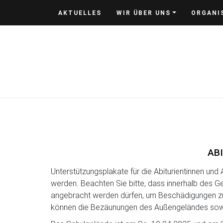
Skip
AKTUELLES
WIR ÜBER UNS
ORGANI
to
content
AB
Unterstützungsplakate für die Abiturientinnen un
werden. Beachten Sie bitte, dass innerhalb des 
angebracht werden dürfen, um Beschädigungen zu
können die Bezäunungen des Außengeländes sowie