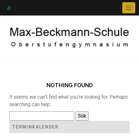
Skip
to
content
NOTHING FOUND
It seems we can’t find what you’re looking for. Perhaps
searching can help.
Sök
efter:
TERMINKALENDER